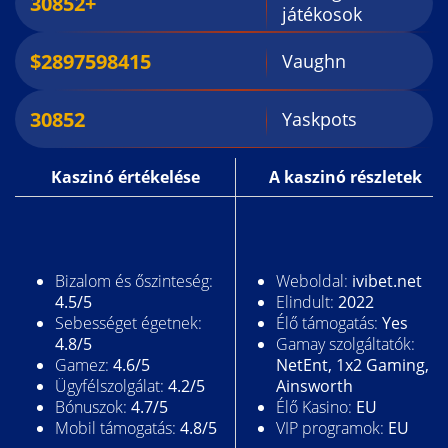
30852+
játékosok
$2897598415
Vaughn
30852
Yaskpots
Kaszinó értékelése
A kaszinó részletek
Bizalom és őszinteség:
Weboldal:
ivibet.net
4.5/5
Elindult:
2022
Sebességet égetnek:
Élő támogatás:
Yes
4.8/5
Gamay szolgáltatók:
Gamez:
4.6/5
NetEnt, 1x2 Gaming,
Ügyfélszolgálat:
4.2/5
Ainsworth
Bónuszok:
4.7/5
Élő Kasino:
EU
Mobil támogatás:
4.8/5
VIP programok:
EU