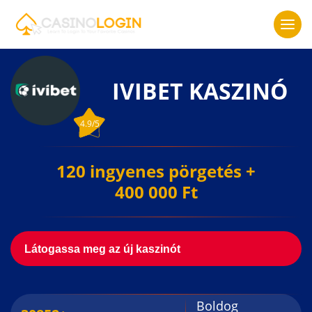
IVIBET KASZINÓ
4.9/5
120 ingyenes pörgetés +
400 000 Ft
Látogassa meg az új kaszinót
Boldog