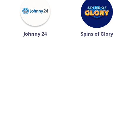
Johnny 24
Spins of Glory