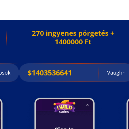
270 ingyenes pörgetés +
1400000 Ft
$1403536641
osok
Vaughn