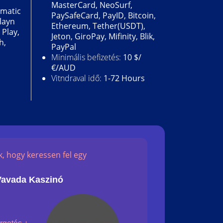
MasterCard, NeoSurf,
gmatic
PaySafeCard, PayID, Bitcoin,
layn
Ethereum, Tether(USDT),
Play,
Jeton, GiroPay, Mifinity, Blik,
h,
PayPal
Minimális befizetés:
10 $/
€/AUD
Vitndraval idő:
1-72 Hours
k, hogy keressen fel egy
Vavada Kaszinó