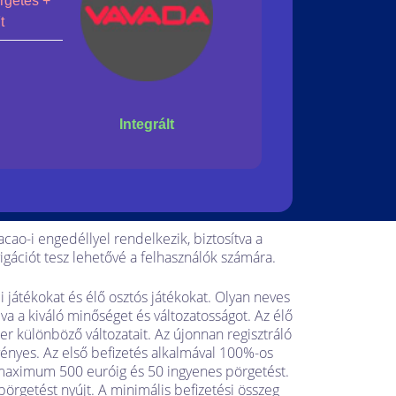
rgetés +
t
Integrált
ao-i engedéllyel rendelkezik, biztosítva a
gációt tesz lehetővé a felhasználók számára.
i játékokat és élő osztós játékokat. Olyan neves
lva a kiváló minőséget és változatosságot. Az élő
er különböző változatait. Az újonnan regisztráló
ényes. Az első befizetés alkalmával 100%-os
, maximum 500 euróig és 50 ingyenes pörgetést.
örgetést nyújt. A minimális befizetési összeg