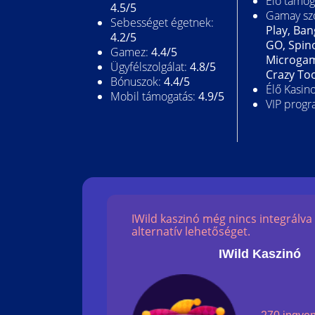
Élő támog
4.5/5
Gamay szo
Sebességet égetnek:
Play, Ban
4.2/5
GO, Spin
Gamez:
4.4/5
Microgam
Ügyfélszolgálat:
4.8/5
Crazy To
Bónuszok:
4.4/5
Élő Kasin
Mobil támogatás:
4.9/5
VIP prog
IWild kaszinó még nincs integrálva
alternatív lehetőséget.
IWild Kaszinó