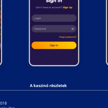
A kaszinó részletek
2018