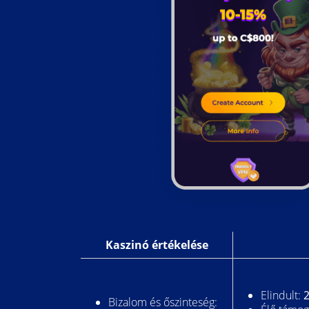
Kaszinó értékelése
Elindult:
Bizalom és őszinteség: