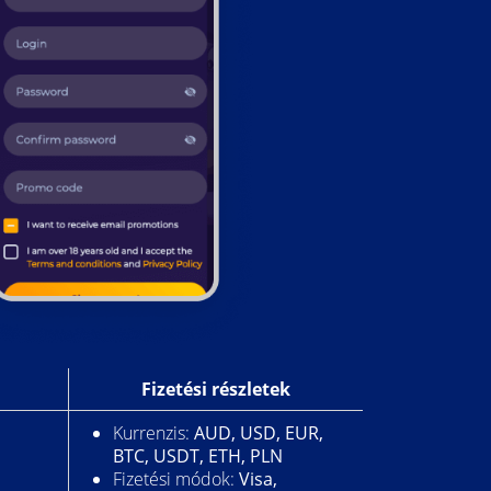
Fizetési részletek
Kurrenzis:
AUD, USD, EUR,
BTC, USDT, ETH, PLN
Fizetési módok:
Visa,