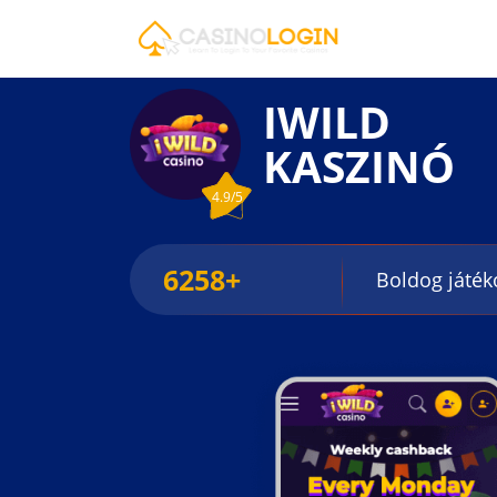
IWILD
KASZINÓ
4.9/5
6258+
Boldog játék