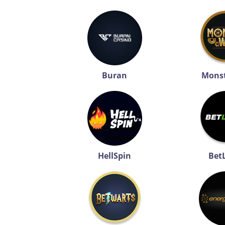
Buran
Mons
HellSpin
Bet