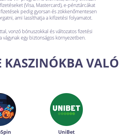
 fizetéseket (Visa, Mastercard), e-pénztárcákat
 a kifizetések pedig gyorsan és zökkenőmentesen
atni, ami lassíthatja a kifizetési folyamatot.
al, vonzó bónuszokkal és változatos fizetési
a vágynak egy biztonságos környezetben.
 KASZINÓKBA VALÓ
Spin
UniBet