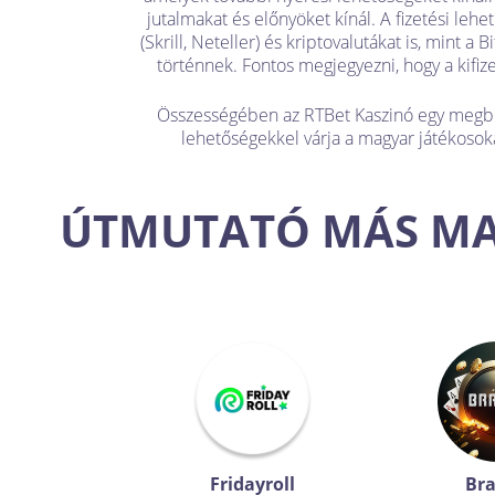
jutalmakat és előnyöket kínál. A fizetési lehe
(Skrill, Neteller) és kriptovalutákat is, mint
történnek. Fontos megjegyezni, hogy a kifizet
Összességében az RTBet Kaszinó egy megbízha
lehetőségekkel várja a magyar játékoso
ÚTMUTATÓ MÁS MA
Fridayroll
Br