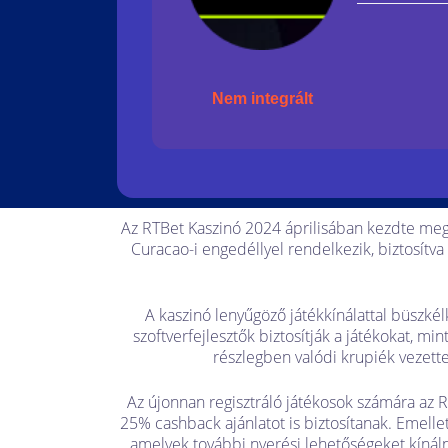
Nem integrált
Az RTBet Kaszinó 2024 áprilisában kezdte meg 
Curacao-i engedéllyel rendelkezik, biztosítv
A kaszinó lenyűgöző játékkínálattal büszké
szoftverfejlesztők biztosítják a játékokat, mi
részlegben valódi krupiék vezette 
Az újonnan regisztráló játékosok számára az R
25% cashback ajánlatot is biztosítanak. Emelle
amelyek további nyerési lehetőségeket kínáln