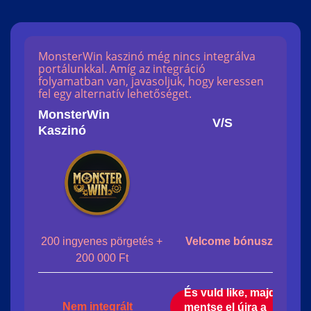
MonsterWin kaszinó még nincs integrálva
portálunkkal. Amíg az integráció
folyamatban van, javasoljuk, hogy keressen
fel egy alternatív lehetőséget.
MonsterWin
V
V/S
Kaszinó
200 ingyenes pörgetés +
Velcome bónusz
10
200 000 Ft
És vuld like, majd
Nem integrált
mentse el újra a