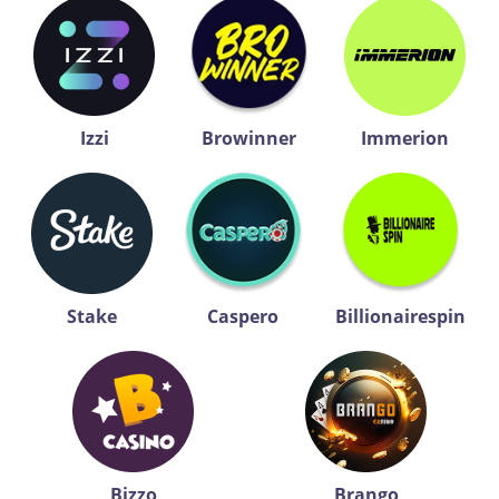
Izzi
Browinner
Immerion
Stake
Caspero
Billionairespin
Bizzo
Brango