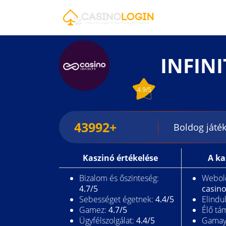
INFIN
4.9/5
43992+
Boldog játé
Kaszinó értékelése
A ka
Bizalom és őszinteség:
Webold
4.7/5
casino
Sebességet égetnek:
4.4/5
Elindu
Gamez:
4.7/5
Élő tá
Ügyfélszolgálat:
4.4/5
Gamay 