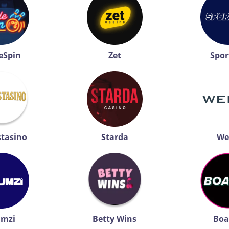
eSpin
Zet
Spor
tasino
Starda
We
umzi
Betty Wins
Boa