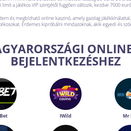
 limit a játékos VIP szintjétől függően változik, kezdve 7000 eu
ern és megbízható online kaszinó, amely gazdag játékkínálattal, 
átékosokat. Érdemes kipróbálni mindazoknak, akik egyedi és szó
GYARORSZÁGI ONLINE
BEJELENTKEZÉSHEZ
Bet
IWild
Mr 