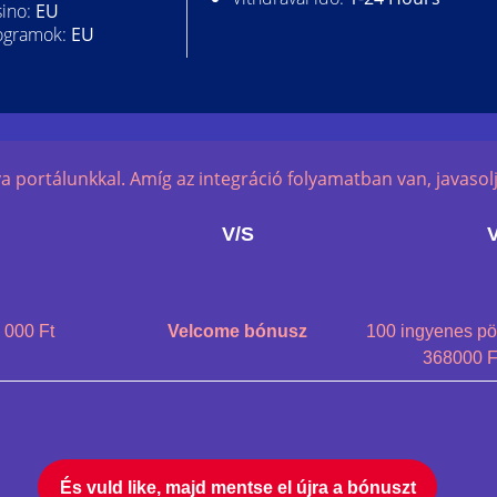
sino:
EU
ogramok:
EU
va portálunkkal. Amíg az integráció folyamatban van, javasol
V/S
 000 Ft
Velcome bónusz
100 ingyenes pö
368000 F
És vuld like, majd mentse el újra a bónuszt