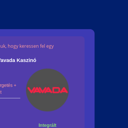
juk, hogy keressen fel egy
Vavada Kaszinó
rgetés +
t
Integrált