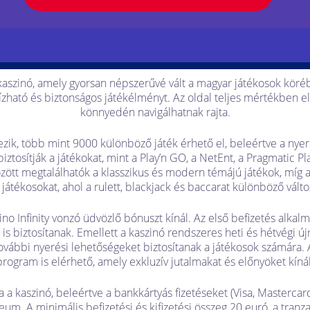
 kaszinó, amely gyorsan népszerűvé vált a magyar játékosok köré
ízható és biztonságos játékélményt. Az oldal teljes mértékben e
könnyedén navigálhatnak rajta.
ezik, több mint 9000 különböző játék érhető el, beleértve a nyerő
ztosítják a játékokat, mint a Play’n GO, a NetEnt, a Pragmatic Pl
ött megtalálhatók a klasszikus és modern témájú játékok, míg a
 játékosokat, ahol a rulett, blackjack és baccarat különböző válto
no Infinity vonzó üdvözlő bónuszt kínál. Az első befizetés alka
is biztosítanak. Emellett a kaszinó rendszeres heti és hétvégi új
ovábbi nyerési lehetőségeket biztosítanak a játékosok számára. 
program is elérhető, amely exkluzív jutalmakat és előnyöket kínál
ja a kaszinó, beleértve a bankkártyás fizetéseket (Visa, Mastercard)
reum. A minimális befizetési és kifizetési összeg 20 euró, a tran